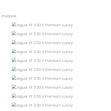
I
A
E
K
Domov
L
T
Predané