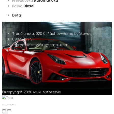
Prevodovka
Automatická
Palivo
Diesel
Detail
Trenčianska, 020 01 Púchov-Horné Kočkovce
0904 903 911
mpmautoservissro@gmail.com
©Copyright 2026
MPM Autoservis