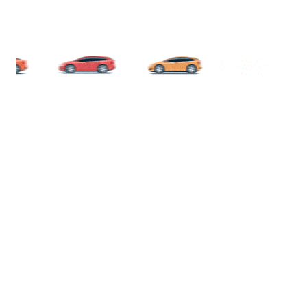
ky typy vozidiel. Ponúkame
moderné diagnostické a opraváre
akékoľvek problémy, od bežnej údržby po náročné opravy. Sme tu 
ivosti o pneumatiky.
Poskytujeme odbornú montáž, vyvažovani
ečnosť na cestách. Zároveň sú naši technici pripravení pomô